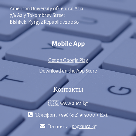
American University of Central Asia
7/6 Aaly Tokombaev Street
Bishkek, Kyrgyz Republic 720060
Mobile App
Get on Google Play
Download on the App Store
Контакты
🇰🇬 www.auca.kg
Телефон : +996 (312) 915000 + Еxt.
Эл.почта :
pr@auca.kg