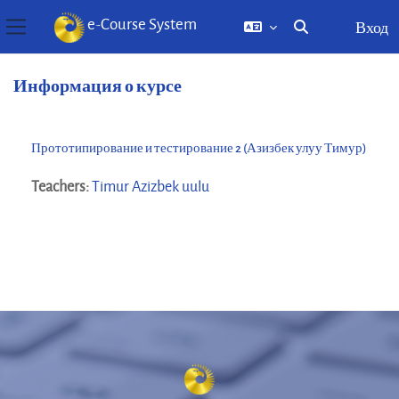
e-Course System
Вход
Изменить данны
Боковая панель
Перейти к основному содержанию
Информация о курсе
Прототипирование и тестирование 2 (Азизбек улуу Тимур)
Teachers:
Timur Azizbek uulu