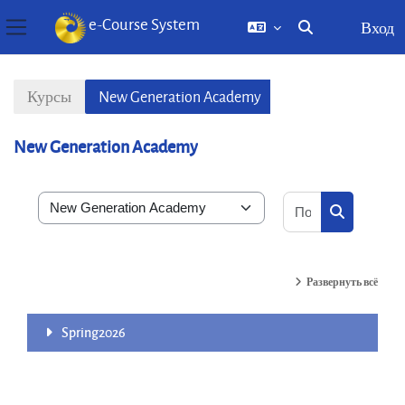
e-Course System
Вход
Изменить данны
Боковая панель
Перейти к основному содержанию
Курсы
New Generation Academy
New Generation Academy
Поиск курса
Категории курсов
Поиск кур
Развернуть всё
Spring2026