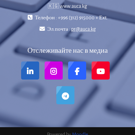
🇰🇬 www.auca.kg
Телефон : +996 (312) 915000 + Еxt.
Эл.почта :
pr@auca.kg
Отслеживайте нас в медиа
Powered by
Moodle