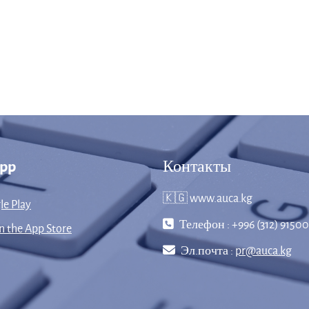
App
Контакты
🇰🇬 www.auca.kg
le Play
Телефон : +996 (312) 91500
 the App Store
Эл.почта :
pr@auca.kg