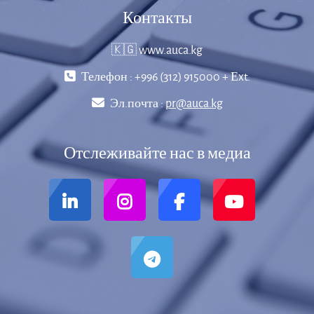
Контакты
🇰🇬 www.auca.kg
Телефон : +996 (312) 915000 + Еxt.
Эл.почта :
pr@auca.kg
Отслеживайте нас в медиа