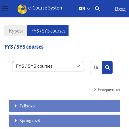
e-Course System
Вход
Изменить данны
Боковая панель
Перейти к основному содержанию
Курсы
FYS / SYS courses
FYS / SYS courses
Поиск курса
Категории курсов
Поиск кур
Развернуть всё
Fall2026
Spring2026