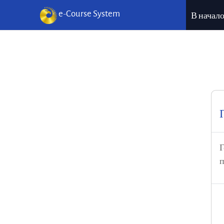
e-Course System
В начал
Перейти к основному содержанию
Г
п