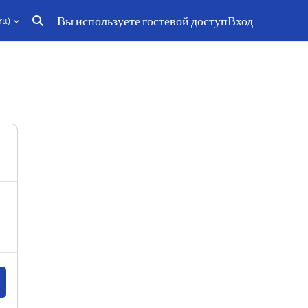
Вы используете гостевой доступ
Вход
u)‎
Изменить данные поисковой строки