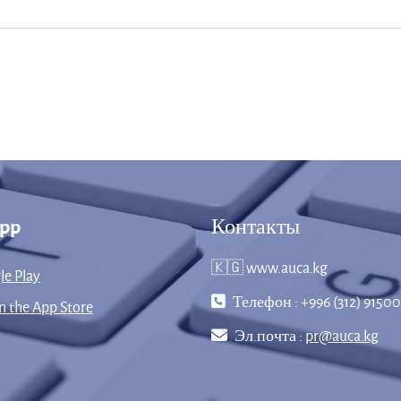
App
Контакты
🇰🇬 www.auca.kg
le Play
Телефон : +996 (312) 91500
 the App Store
Эл.почта :
pr@auca.kg