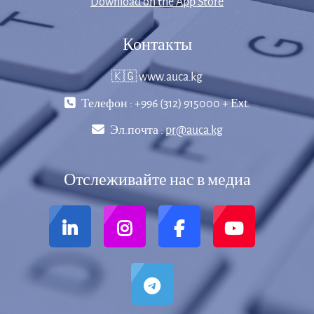
Download on the App Store
Контакты
🇰🇬 www.auca.kg
Телефон : +996 (312) 915000 + Еxt.
Эл.почта :
pr@auca.kg
Отслеживайте нас в медиа