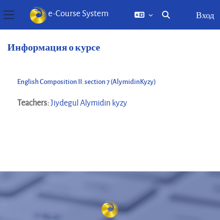
e-Course System
Вход
Изменить данны
Боковая панель
Перейти к основному содержанию
Информация о курсе
English Composition II: section 7 (AlymidinKyzy)
Teachers:
Jiydegul Alymidin kyzy