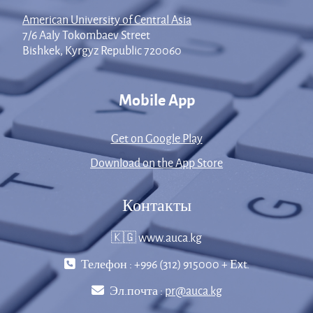
American University of Central Asia
7/6 Aaly Tokombaev Street
Bishkek, Kyrgyz Republic 720060
Mobile App
Get on Google Play
Download on the App Store
Контакты
🇰🇬 www.auca.kg
Телефон : +996 (312) 915000 + Еxt.
Эл.почта :
pr@auca.kg