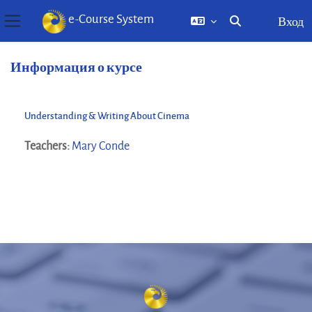
e-Course System
Вход
Изменить данны
Боковая панель
Перейти к основному содержанию
Информация о курсе
Understanding & Writing About Cinema
Teachers:
Mary Conde