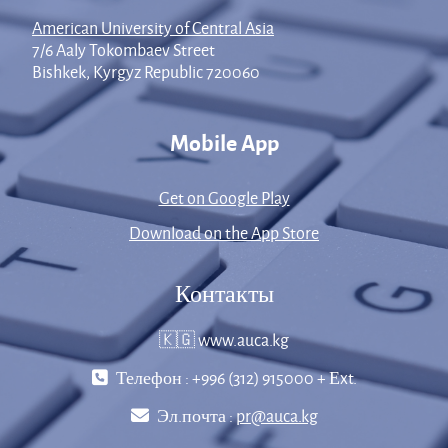
American University of Central Asia
7/6 Aaly Tokombaev Street
Bishkek, Kyrgyz Republic 720060
Mobile App
Get on Google Play
Download on the App Store
Контакты
🇰🇬 www.auca.kg
Телефон : +996 (312) 915000 + Еxt.
Эл.почта :
pr@auca.kg