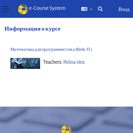
e-Course System
Вход
Изменить данны
Боковая панель
Перейти к основному содержанию
Информация о курсе
Математика для программистов 2 (Вейс П.)
Teachers:
Polina Veis