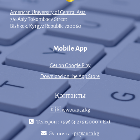
American University of Central Asia
7/6 Aaly Tokombaev Street
Bishkek, Kyrgyz Republic 720060
Mobile App
Get on Google Play
Download on the App Store
Контакты
🇰🇬 www.auca.kg
Телефон : +996 (312) 915000 + Еxt.
Эл.почта :
pr@auca.kg