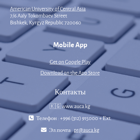
American University of Central Asia
7/6 Aaly Tokombaev Street
Bishkek, Kyrgyz Republic 720060
Mobile App
Get on Google Play
Download on the App Store
Контакты
🇰🇬 www.auca.kg
Телефон : +996 (312) 915000 + Еxt.
Эл.почта :
pr@auca.kg