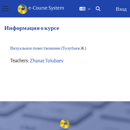
e-Course System
Вход
Изменить данны
Боковая панель
Перейти к основному содержанию
Информация о курсе
Визуальное повествование (Толубаев Ж.)
Teachers:
Zhanat Tolubaev