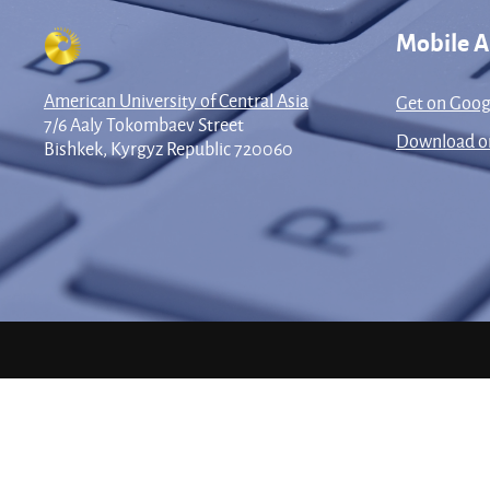
Mobile 
American University of Central Asia
Get on Goog
7/6 Aaly Tokombaev Street
Download on
Bishkek, Kyrgyz Republic 720060