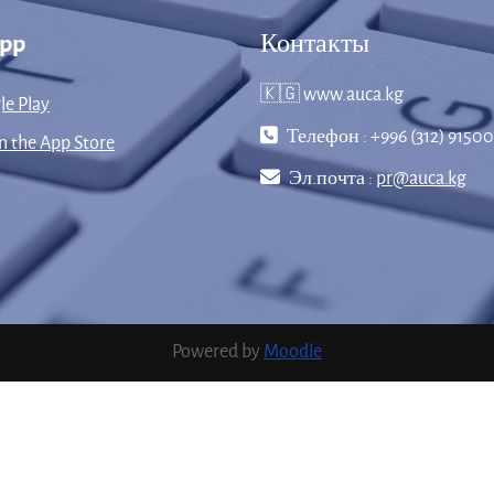
App
Контакты
🇰🇬 www.auca.kg
le Play
Телефон : +996 (312) 91500
 the App Store
Эл.почта :
pr@auca.kg
Powered by
Moodle