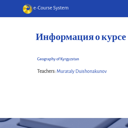
e-Course System
Перейти к основному содержанию
Информация о курсе
Geography of Kyrgyzstan
Teachers:
Murataly Duishonakunov