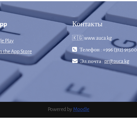
App
Контакты
🇰🇬 www.auca.kg
le Play
Телефон : +996 (312) 91500
 the App Store
Эл.почта :
pr@auca.kg
Powered by
Moodle