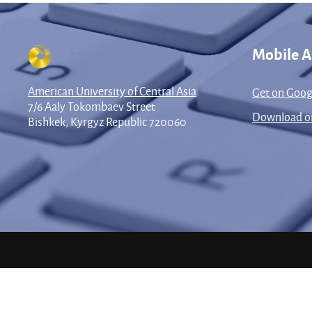
Mobile 
American University of Central Asia
Get on Goog
7/6 Aaly Tokombaev Street
Download on
Bishkek, Kyrgyz Republic 720060