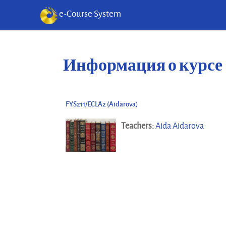
e-Course System
Перейти к основному содержанию
Информация о курсе
FYS211/ECLA2 (Aidarova)
Teachers:
Aida Aidarova