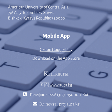
American University of Central Asia
7/6 Aaly Tokombaev Street
Bishkek, Kyrgyz Republic 720060
Mobile App
Get on Google Play
Download on the App Store
Контакты
🇰🇬 www.auca.kg
Телефон : +996 (312) 915000 + Еxt.
Эл.почта :
pr@auca.kg