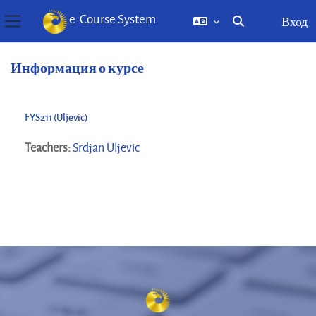
e-Course System
Вход
Изменить данны
Боковая панель
Перейти к основному содержанию
Информация о курсе
FYS211 (Uljevic)
Teachers:
Srdjan Uljevic