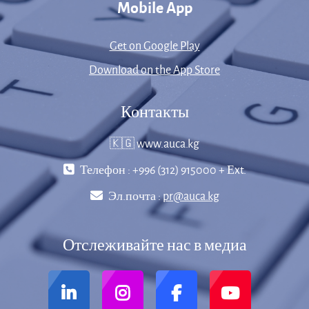
Mobile App
Get on Google Play
Download on the App Store
Контакты
🇰🇬 www.auca.kg
Телефон : +996 (312) 915000 + Еxt.
Эл.почта :
pr@auca.kg
Отслеживайте нас в медиа